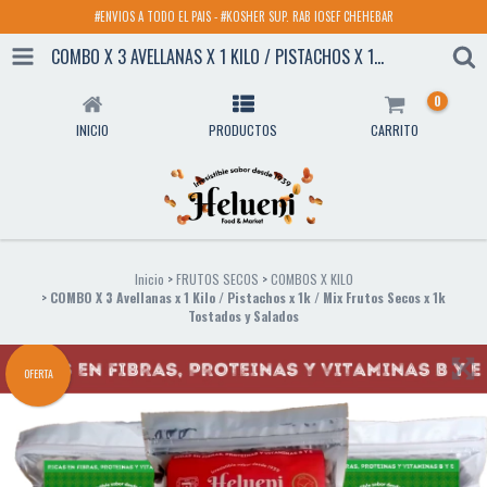
#ENVIOS A TODO EL PAIS - #KOSHER SUP. RAB IOSEF CHEHEBAR
COMBO X 3 AVELLANAS X 1 KILO / PISTACHOS X 1K / MIX FRUTOS SECOS X 1K TOSTADOS Y SALADOS
0
INICIO
PRODUCTOS
CARRITO
Inicio
>
FRUTOS SECOS
>
COMBOS X KILO
>
COMBO X 3 Avellanas x 1 Kilo / Pistachos x 1k / Mix Frutos Secos x 1k
Tostados y Salados
OFERTA