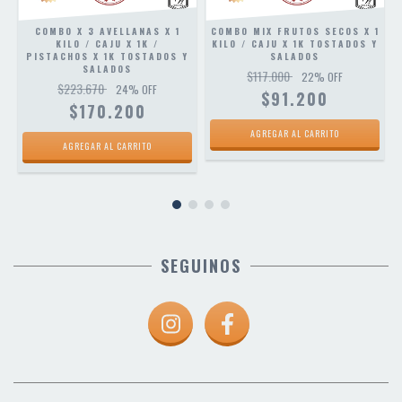
1
COMBO X 3 AVELLANAS X 1
COMBO MIX FRUTOS SECOS X 1
KILO / CAJU X 1K /
KILO / CAJU X 1K TOSTADOS Y
PISTACHOS X 1K TOSTADOS Y
SALADOS
SALADOS
$117.000
22
% OFF
$223.670
24
% OFF
$91.200
$170.200
SEGUINOS