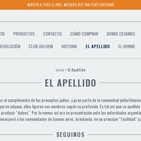
#ENVIOS A TODO EL PAIS - #KOSHER SUP. RAB IOSEF CHEHEBAR
CIO
PRODUCTOS
CONTACTO
CÓMO COMPRAR
DONDE ESTAMOS
 DEVOLUCIÓN
CLUB HELUENI
HISTORIA
EL APELLIDO
EL HORNO
Inicio
>
El Apellido
EL APELLIDO
os al cumplimiento de los preceptos judíos, y gran parte de la comunidad judío/Alepin
quí en aduana, ellos ligaron sus nombres según su profesión. Es tal así que su apellido
ra producir "dulces". Por lo menos así era su presentación ante las autoridades argenti
 incorporó a las comunidades de buenos aires, brindando, en un principio "facilidad" p
SEGUINOS