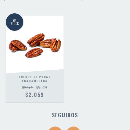
SIN
STOCK
NUECES DE PECAN
ACARAMELADA
$2.174
5
% OFF
$2.059
SEGUINOS