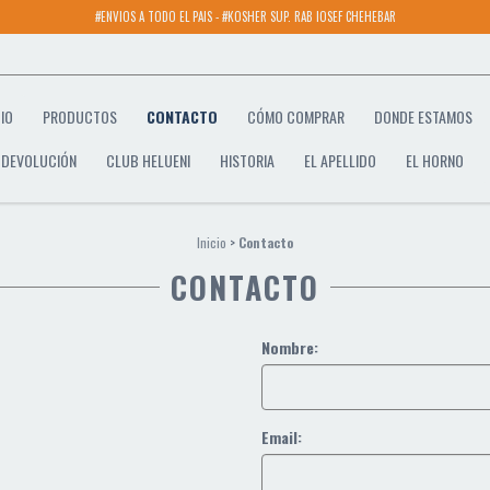
#ENVIOS A TODO EL PAIS - #KOSHER SUP. RAB IOSEF CHEHEBAR
CIO
PRODUCTOS
CONTACTO
CÓMO COMPRAR
DONDE ESTAMOS
E DEVOLUCIÓN
CLUB HELUENI
HISTORIA
EL APELLIDO
EL HORNO
Inicio
>
Contacto
CONTACTO
Nombre:
Email: