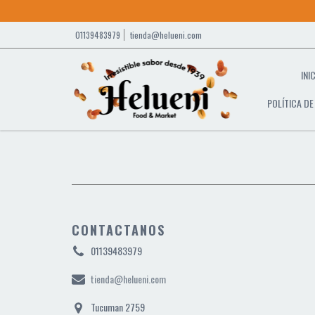
01139483979
tienda@helueni.com
INI
POLÍTICA D
CONTACTANOS
01139483979
tienda@helueni.com
Tucuman 2759