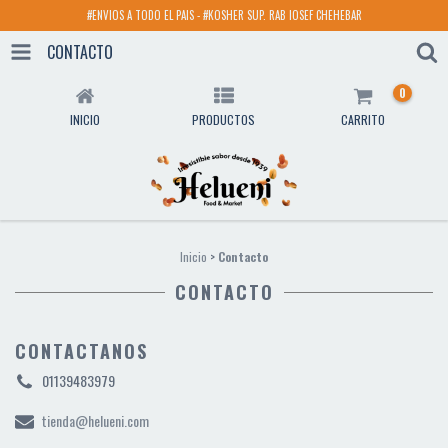
#ENVIOS A TODO EL PAIS - #KOSHER SUP. RAB IOSEF CHEHEBAR
CONTACTO
0
INICIO
PRODUCTOS
CARRITO
Inicio
>
Contacto
CONTACTO
CONTACTANOS
01139483979
tienda@helueni.com