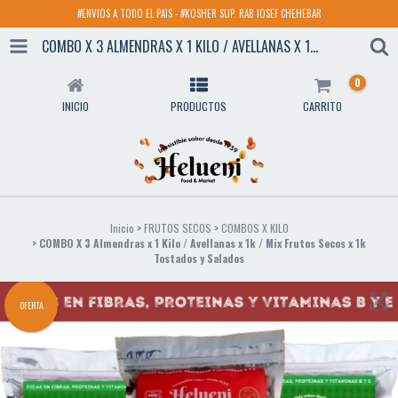
#ENVIOS A TODO EL PAIS - #KOSHER SUP. RAB IOSEF CHEHEBAR
COMBO X 3 ALMENDRAS X 1 KILO / AVELLANAS X 1K / MIX FRUTOS SECOS X 1K TOSTADOS Y SALADOS
0
INICIO
PRODUCTOS
CARRITO
Inicio
>
FRUTOS SECOS
>
COMBOS X KILO
>
COMBO X 3 Almendras x 1 Kilo / Avellanas x 1k / Mix Frutos Secos x 1k
Tostados y Salados
OFERTA