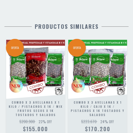
PRODUCTOS SIMILARES
OFERTA
OFERTA
1
COMBO X 3 AVELLANAS X 1
COMBO X 3 AVELLANAS X 1
KILO / PISTACHOS X 1K / MIX
KILO / CAJU X 1K /
FRUTOS SECOS X 1K
PISTACHOS X 1K TOSTADOS Y
TOSTADOS Y SALADOS
SALADOS
$200.900
$223.670
23
% OFF
24
% OFF
$155.000
$170.200