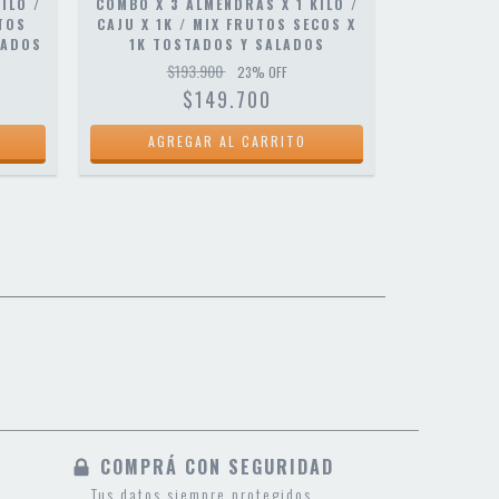
ILO /
COMBO X 3 ALMENDRAS X 1 KILO /
COMBO MI
UTOS
CAJU X 1K / MIX FRUTOS SECOS X
KILO / ALM
LADOS
1K TOSTADOS Y SALADOS
$193.900
$1
23
% OFF
$149.700
COMPRÁ CON SEGURIDAD
Tus datos siempre protegidos