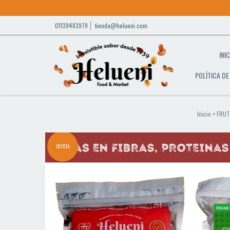
01139483979
tienda@helueni.com
INI
POLÍTICA D
Inicio
>
FRUT
OFERTA