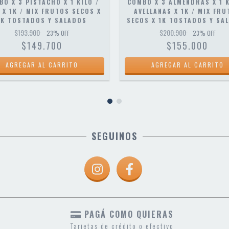
BO X 3 PISTACHO X 1 KILO /
COMBO X 3 ALMENDRAS X 1 K
 X 1K / MIX FRUTOS SECOS X
AVELLANAS X 1K / MIX FR
1K TOSTADOS Y SALADOS
SECOS X 1K TOSTADOS Y SA
$193.900
$200.900
23
% OFF
23
% OFF
$149.700
$155.000
SEGUINOS
PAGÁ COMO QUIERAS
Tarjetas de crédito o efectivo