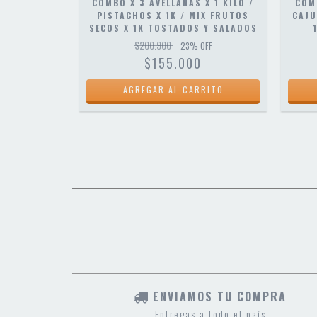
X 1 KILO /
COMBO X 3 AVELLANAS X 1 KILO /
COM
AJU X 1K
PISTACHOS X 1K / MIX FRUTOS
CAJU
LADOS
SECOS X 1K TOSTADOS Y SALADOS
$200.900
OFF
23
% OFF
$155.000
ENVIAMOS TU COMPRA
Entregas a todo el país