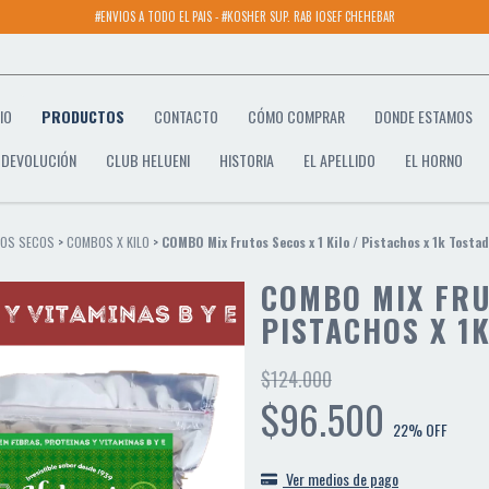
#ENVIOS A TODO EL PAIS - #KOSHER SUP. RAB IOSEF CHEHEBAR
CIO
PRODUCTOS
CONTACTO
CÓMO COMPRAR
DONDE ESTAMOS
E DEVOLUCIÓN
CLUB HELUENI
HISTORIA
EL APELLIDO
EL HORNO
OS SECOS
>
COMBOS X KILO
>
COMBO Mix Frutos Secos x 1 Kilo / Pistachos x 1k Tostad
COMBO MIX FRU
PISTACHOS X 1
$124.000
$96.500
22
% OFF
Ver medios de pago