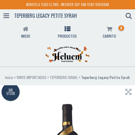
#ENVIOS A TODO EL PAIS - #KOSHER SUP. RAB IOSEF CHEHEBAR
TEPERBERG LEGACY PETITE SYRAH
0
INICIO
PRODUCTOS
CARRITO
Inicio
>
VINOS IMPORTADOS
>
TEPERBERG ISRAEL
>
Teperberg Legacy Petite Syrah
SIN
STOCK