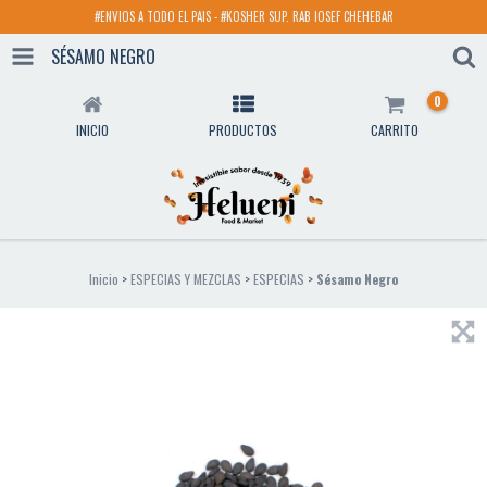
#ENVIOS A TODO EL PAIS - #KOSHER SUP. RAB IOSEF CHEHEBAR
SÉSAMO NEGRO
0
INICIO
PRODUCTOS
CARRITO
Inicio
>
ESPECIAS Y MEZCLAS
>
ESPECIAS
>
Sésamo Negro