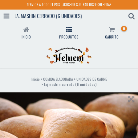
#ENVIOS A TODO EL PAIS - #KOSHER SUP. RAB IOSEF CHEHEBAR
LAJMASHIN CERRADO (6 UNIDADES)
0
INICIO
PRODUCTOS
CARRITO
Inicio
>
COMIDA ELABORADA
>
UNIDADES DE CARNE
>
Lajmashin cerrado (6 unidades)