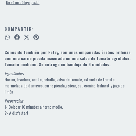
No sé mi código postal
COMPARTIR:
Conocido también por Fatay, son unas empanadas árabes rellenas
con una carne picada macerada en una salsa de tomate agridulce.
Tamaño mediano. Se entrega en bandeja de 6 unidades.
Ingredientes
:
Harina, levadura, aceite, cebolla, salsa de tomate, extracto de tomate,
mermelada de damasco, carne picada,azúcar, sal, comino, baharat y jugo de
limón
Preparación
:
1- Colocar 10 minutos a horno medio.
2- A disfrutar!